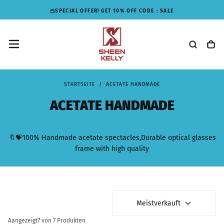
ZUM
SPECIAL OFFER! GET 10% OFF CODE：
SALE
INHALT
SPRINGEN
STARTSEITE
/
ACETATE HANDMADE
ACETATE HANDMADE
🔖💝100% Handmade acetate spectacles,Durable optical glasses
frame with high quality
Meistverkauft
Aangezeigt
7 von 7 Produkten