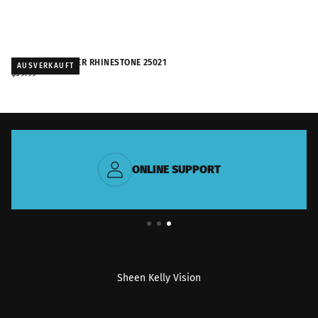
TRENDY DESIGNER RHINESTONE 25021
AUSVERKAUFT
REGULÄRER
$39.99
PREIS
ONLINE SUPPORT
Sheen Kelly Vision