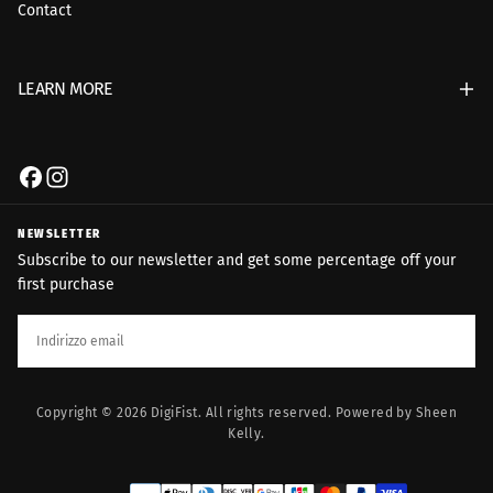
Contact
LEARN MORE
NEWSLETTER
Subscribe to our newsletter and get some percentage off your
first purchase
EMAIL
ISCRIVITI
Copyright © 2026 DigiFist. All rights reserved. Powered by Sheen
Kelly.
Metodi